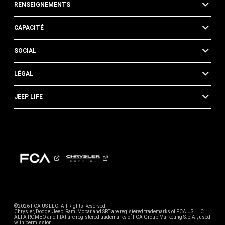
RENSEIGNEMENTS
CAPACITÉ
SOCIAL
LÉGAL
JEEP LIFE
©2026 FCA US LLC. All Rights Reserved.
Chrysler, Dodge, Jeep, Ram, Mopar and SRT are registered trademarks of FCA US LLC.
ALFA ROMEO and FIAT are registered trademarks of FCA Group Marketing S.p.A., used
with permission.